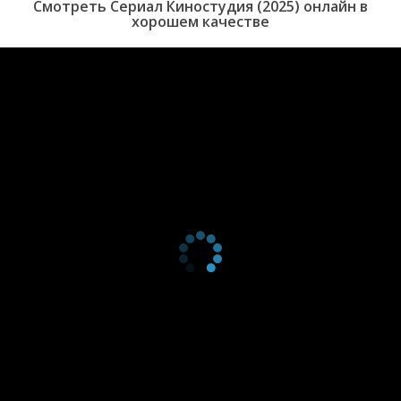
Смотреть Сериал Киностудия (2025) онлайн в
серия
Globes
хорошем качестве
1 сезон 7
Casting
30 апреля
серия
2025
1 сезон 6
The Pediatric
23 апреля
серия
Oncologist
2025
1 сезон 5
The War
16 апреля
серия
2025
1 сезон 4
The Missing Reel
9 апреля
серия
2025
1 сезон 3
The Note
2 апреля
серия
2025
1 сезон 2
The Oner
26 марта
серия
2025
1 сезон 1
The Promotion
26 марта
серия
2025