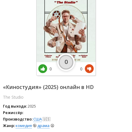
0
0
0
«Киностудия» (2025) онлайн в HD
The Studio
Год выхода:
2025
Режиссёр:
Производство:
США
🇺🇸
Жанр:
комедия
🤪
драма
😫